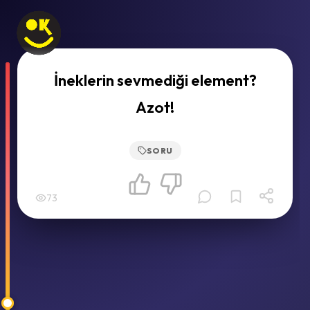
İneklerin sevmediği element?
Azot!
SORU
73