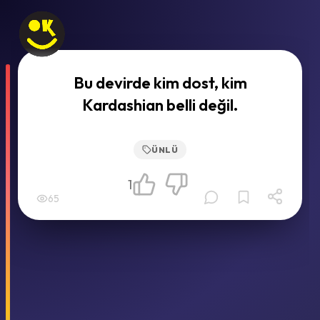
Bu devirde kim dost, kim
Kardashian belli değil.
ÜNLÜ
1
65