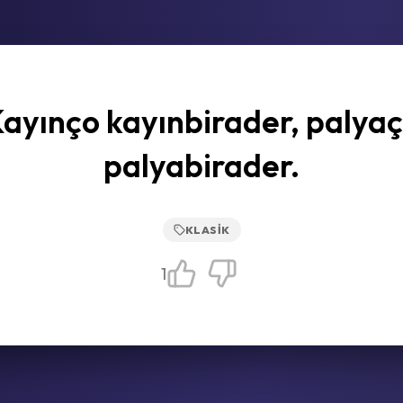
ayınço kayınbirader, palya
palyabirader.
KLASIK
1