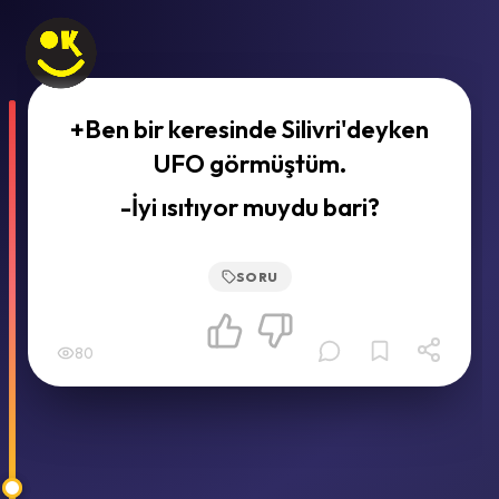
+Ben bir keresinde Silivri'deyken
UFO görmüştüm.
-İyi ısıtıyor muydu bari?
SORU
80