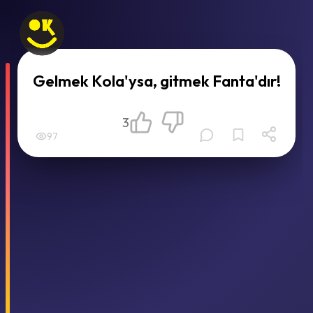
Gelmek Kola'ysa, gitmek Fanta'dır!
3
97