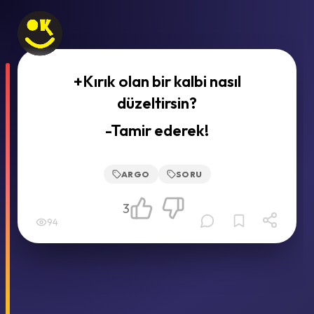
+Kırık olan bir kalbi nasıl
düzeltirsin?
-Tamir ederek!
ARGO
SORU
3
94