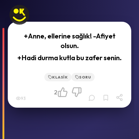
+Anne, ellerine sağlık! -Afiyet
olsun.
+Hadi durma kutla bu zafer senin.
KLASIK
SORU
2
93