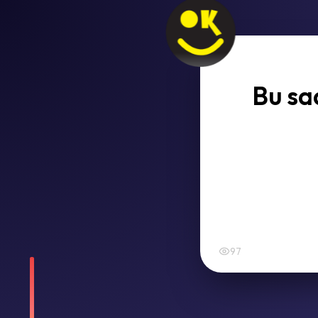
Bu saa
97