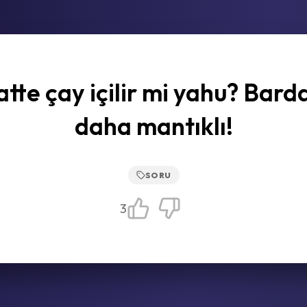
tte çay içilir mi yahu? Bard
daha mantıklı!
SORU
3