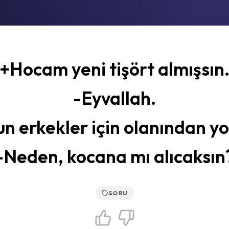
+Hocam yeni tişört almışsın
-Eyvallah.
n erkekler için olanından y
-Neden, kocana mı alıcaksın
SORU