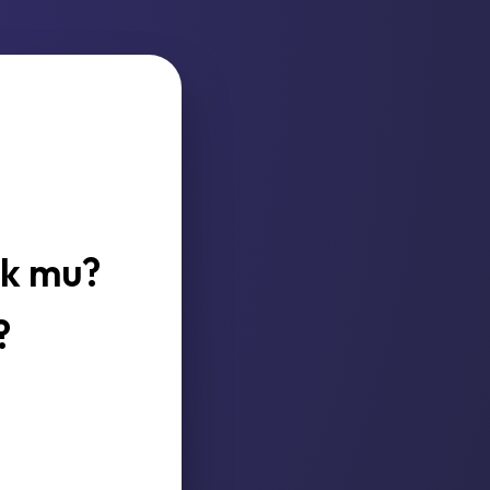
.
ok mu?
?