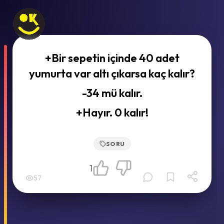
+Bir sepetin içinde 40 adet
yumurta var altı çıkarsa kaç kalır?
-34 mü kalır.
+Hayır. 0 kalır!
SORU
1
57