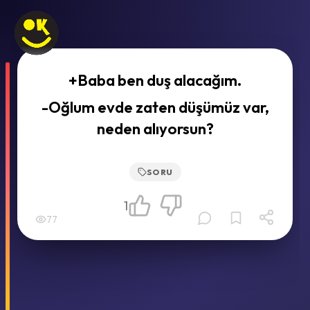
+Baba ben duş alacağım.
-Oğlum evde zaten düşümüz var,
neden alıyorsun?
SORU
1
77