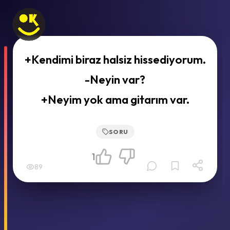
+Kendimi biraz halsiz hissediyorum.
-Neyin var?
+Neyim yok ama gitarım var.
SORU
1
89