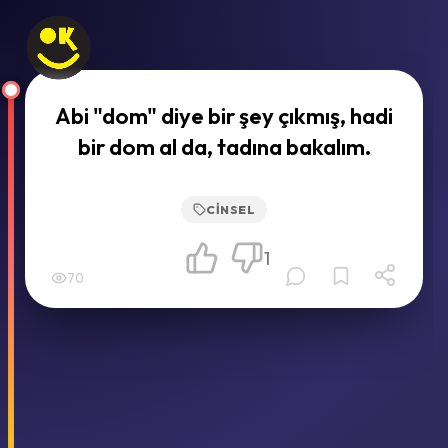
Abi "dom" diye bir şey çıkmış, hadi
bir dom al da, tadına bakalım.
CINSEL
1
70