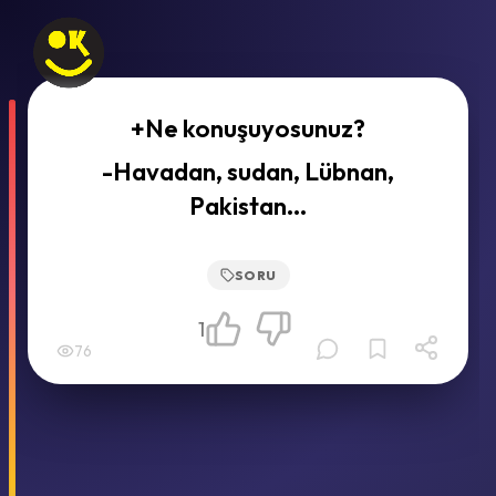
+Ne konuşuyosunuz?
-Havadan, sudan, Lübnan,
Pakistan...
SORU
1
76