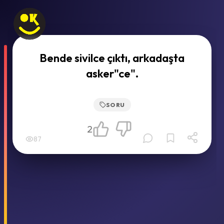
Bende sivilce çıktı, arkadaşta
asker"ce".
SORU
2
87