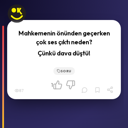
Mahkemenin önünden geçerken
çok ses çıktı neden?
Çünkü dava düştü!
SORU
1
87