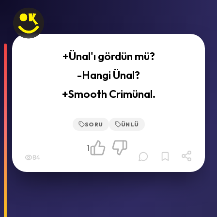
+Ünal'ı gördün mü?
-Hangi Ünal?
+Smooth Crimünal.
SORU
ÜNLÜ
1
84