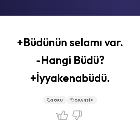
+Büdünün selamı var.
-Hangi Büdü?
+İyyakenabüdü.
SORU
OFANSIF
1