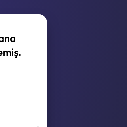
rana
emiş.