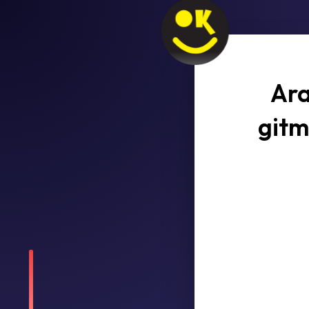
Ara
gitm