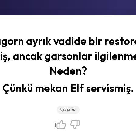
gorn ayrık vadide bir resto
iş, ancak garsonlar ilgilenm
Neden?
Çünkü mekan Elf servismiş.
SORU
1