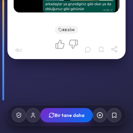
RESIM
2
Bir tane daha