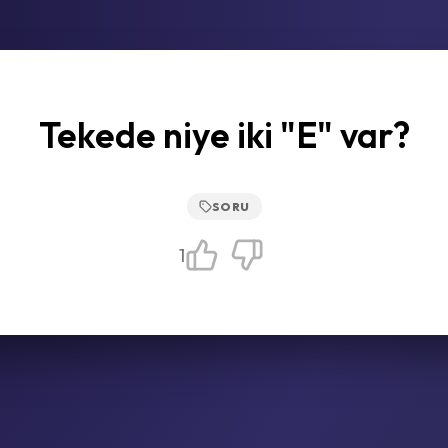
Tekede niye iki "E" var?
SORU
1