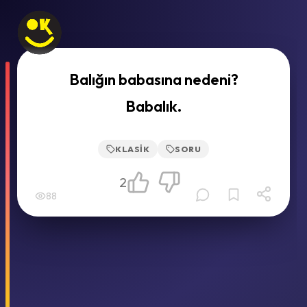
Balığın babasına nedeni?
Babalık.
KLASIK
SORU
2
88