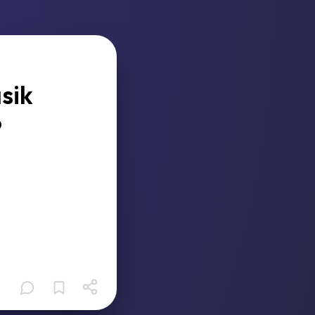
sik
?