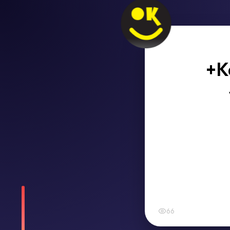
+K
66