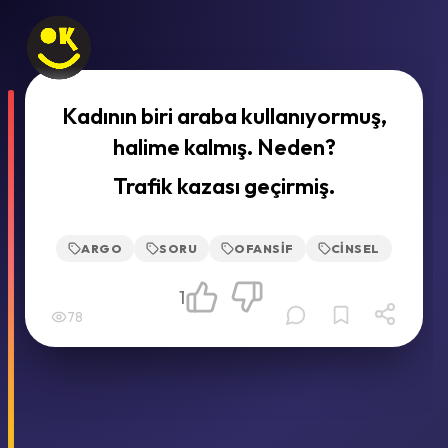
Kadının biri araba kullanıyormuş,
halime kalmış. Neden?
Trafik kazası geçirmiş.
ARGO
SORU
OFANSIF
CINSEL
1
78