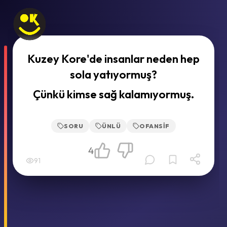
Kuzey Kore'de insanlar neden hep
sola yatıyormuş?
Çünkü kimse sağ kalamıyormuş.
SORU
ÜNLÜ
OFANSIF
4
91