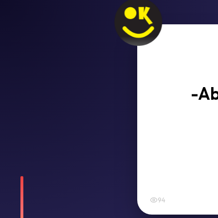
-Ab
94