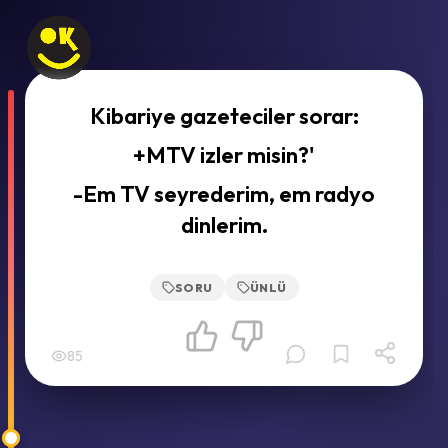
Kibariye gazeteciler sorar:
+MTV izler misin?'
-Em TV seyrederim, em radyo
dinlerim.
SORU
ÜNLÜ
85