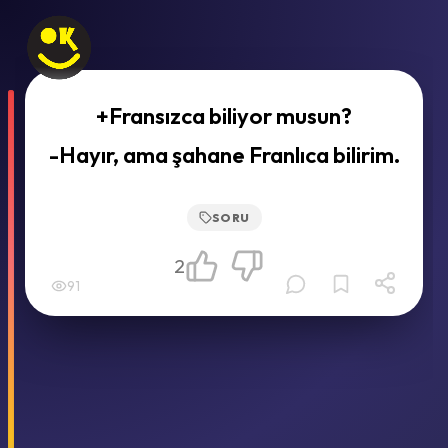
+Fransızca biliyor musun?
-Hayır, ama şahane Franlıca bilirim.
SORU
2
91