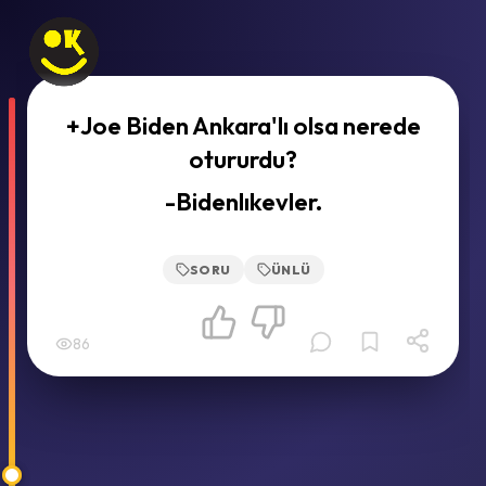
+Joe Biden Ankara'lı olsa nerede
otururdu?
-Bidenlıkevler.
SORU
ÜNLÜ
86