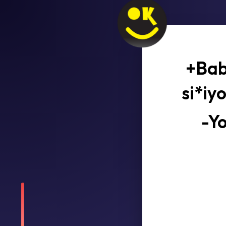
+Bab
si*iy
-Yo