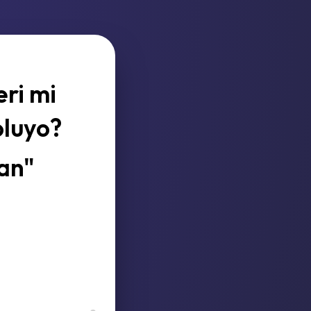
ri mi
oluyo?
can"