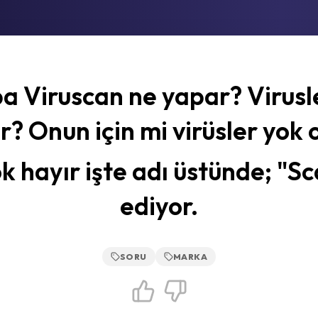
a Viruscan ne yapar? Virusle
or? Onun için mi virüsler yok 
k hayır işte adı üstünde; "S
ediyor.
SORU
MARKA