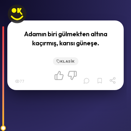
Adamın biri gülmekten altına
kaçırmış, karısı güneşe.
KLASIK
77