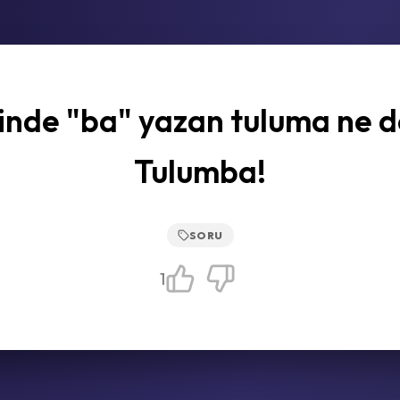
inde "ba" yazan tuluma ne d
Tulumba!
SORU
1