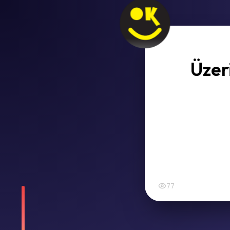
Üzer
77