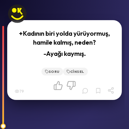
+Kadının biri yolda yürüyormuş,
hamile kalmış, neden?
-Ayağı kaymış.
SORU
CINSEL
79