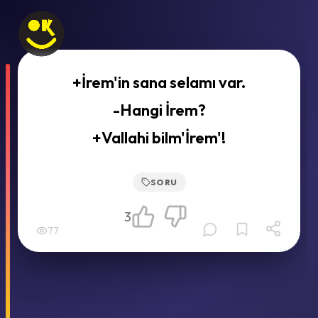
+İrem'in sana selamı var.
-Hangi İrem?
+Vallahi bilm'İrem'!
SORU
3
77