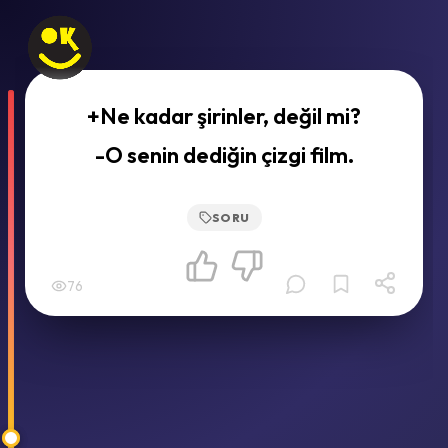
+Ne kadar şirinler, değil mi?
-O senin dediğin çizgi film.
SORU
76