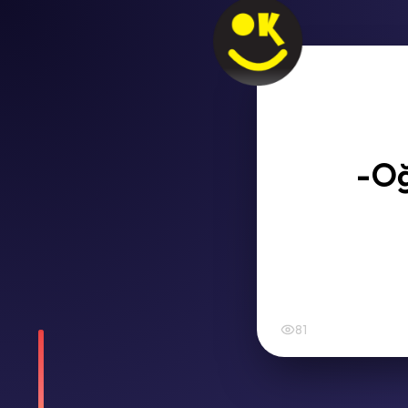
-Oğ
81