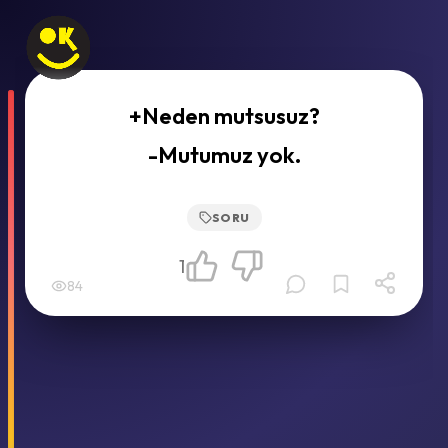
+Neden mutsusuz?
-Mutumuz yok.
SORU
1
84