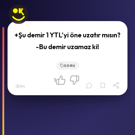
+Şu demir 1 YTL'yi öne uzatır mısın?
-Bu demir uzamaz ki!
SORU
1
84