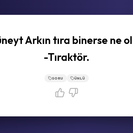
neyt Arkın tıra binerse ne ol
-Tıraktör.
SORU
ÜNLÜ