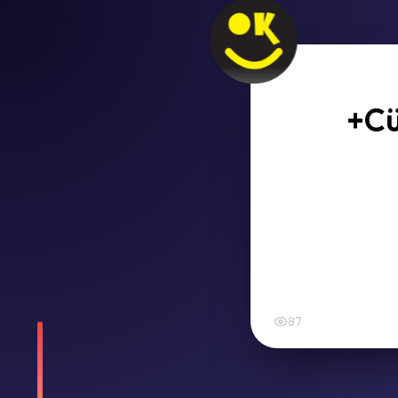
+Cü
87