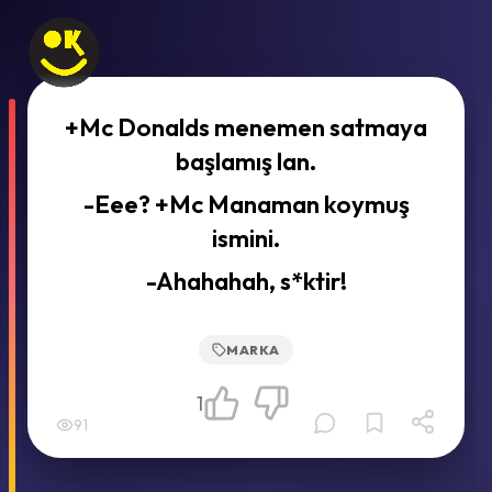
+Mc Donalds menemen satmaya
başlamış lan.
-Eee? +Mc Manaman koymuş
ismini.
-Ahahahah, s*ktir!
MARKA
1
91