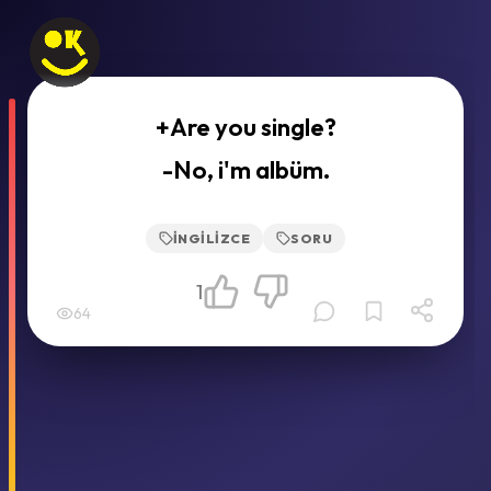
+Are you single?
-No, i'm albüm.
İNGILIZCE
SORU
1
64