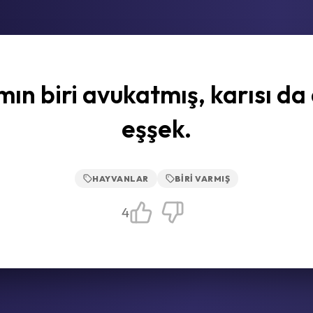
ın biri avukatmış, karısı da
eşşek.
HAYVANLAR
BIRI VARMIŞ
4