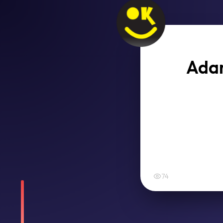
Adam
74