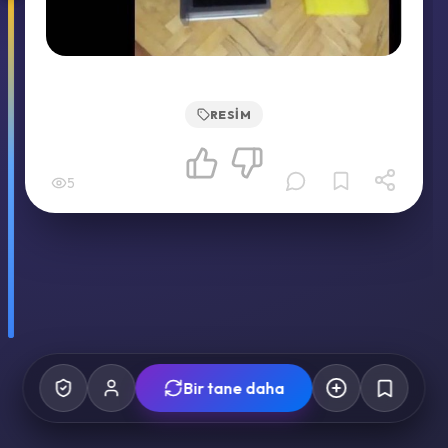
RESIM
5
Bir tane daha