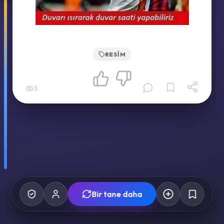
RESIM
3
Bir tane daha