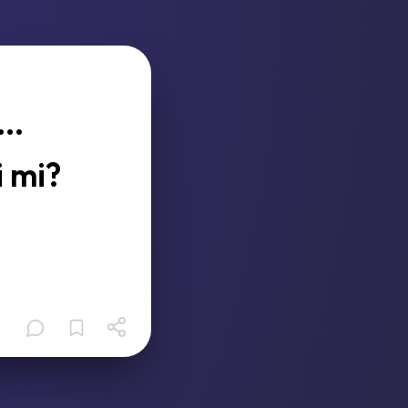
..
i mi?