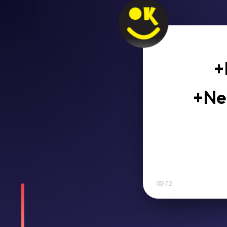
+
+Ne 
72