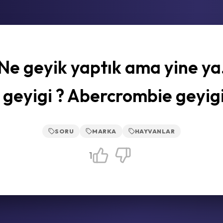
Ne geyik yaptık ama yine ya.
geyigi ? Abercrombie geyig
SORU
MARKA
HAYVANLAR
1