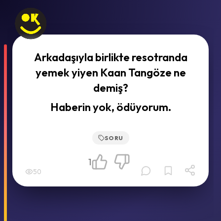
Arkadaşıyla birlikte resotranda
yemek yiyen Kaan Tangöze ne
demiş?
Haberin yok, ödüyorum.
SORU
1
50