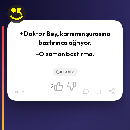
+Doktor Bey, karnımın şurasına
bastırınca ağrıyor.
-O zaman bastırma.
KLASIK
2
75