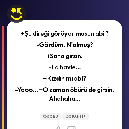
+Şu direği görüyor musun abi ?
-Gördüm. N'olmuş?
+Sana girsin.
-La havle...
+Kızdın mı abi?
-Yooo... +O zaman öbürü de girsin.
Ahahaha...
SORU
OFANSIF