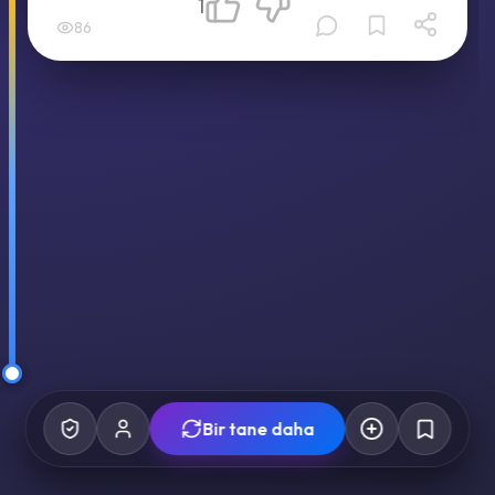
1
86
Bir tane daha