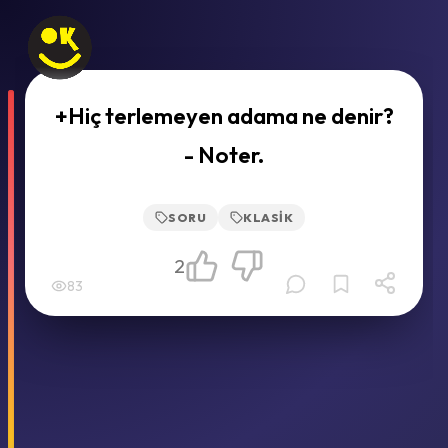
+Hiç terlemeyen adama ne denir?
- Noter.
SORU
KLASIK
2
83