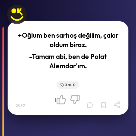
+Oğlum ben sarhoş değilim, çakır
oldum biraz.
-Tamam abi, ben de Polat
Alemdar'ım.
ÜNLÜ
1
82